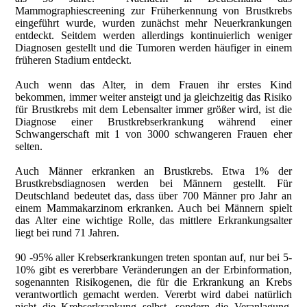
Mammographiescreening zur Früherkennung von Brustkrebs
eingeführt wurde, wurden zunächst mehr Neuerkrankungen
entdeckt. Seitdem werden allerdings kontinuierlich weniger
Diagnosen gestellt und die Tumoren werden häufiger in einem
früheren Stadium entdeckt.
Auch wenn das Alter, in dem Frauen ihr erstes Kind
bekommen, immer weiter ansteigt und ja gleichzeitig das Risiko
für Brustkrebs mit dem Lebensalter immer größer wird, ist die
Diagnose einer Brustkrebserkrankung während einer
Schwangerschaft mit 1 von 3000 schwangeren Frauen eher
selten.
Auch Männer erkranken an Brustkrebs. Etwa 1% der
Brustkrebsdiagnosen werden bei Männern gestellt. Für
Deutschland bedeutet das, dass über 700 Männer pro Jahr an
einem Mammakarzinom erkranken. Auch bei Männern spielt
das Alter eine wichtige Rolle, das mittlere Erkrankungsalter
liegt bei rund 71 Jahren.
90 -95% aller Krebserkrankungen treten spontan auf, nur bei 5-
10% gibt es vererbbare Veränderungen an der Erbinformation,
sogenannten Risikogenen, die für die Erkrankung an Krebs
verantwortlich gemacht werden. Vererbt wird dabei natürlich
nicht die Krebserkrankung selbst, sondern die Veranlagung,