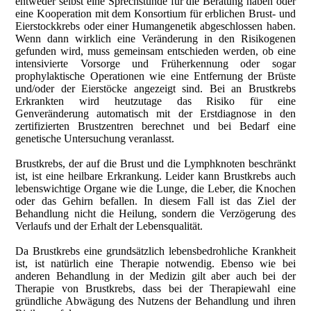
entweder selbst eine Sprechstunde für die Beratung haben oder
eine Kooperation mit dem Konsortium für erblichen Brust- und
Eierstockkrebs oder einer Humangenetik abgeschlossen haben.
Wenn dann wirklich eine Veränderung in den Risikogenen
gefunden wird, muss gemeinsam entschieden werden, ob eine
intensivierte Vorsorge und Früherkennung oder sogar
prophylaktische Operationen wie eine Entfernung der Brüste
und/oder der Eierstöcke angezeigt sind. Bei an Brustkrebs
Erkrankten wird heutzutage das Risiko für eine
Genveränderung automatisch mit der Erstdiagnose in den
zertifizierten Brustzentren berechnet und bei Bedarf eine
genetische Untersuchung veranlasst.
Brustkrebs, der auf die Brust und die Lymphknoten beschränkt
ist, ist eine heilbare Erkrankung. Leider kann Brustkrebs auch
lebenswichtige Organe wie die Lunge, die Leber, die Knochen
oder das Gehirn befallen. In diesem Fall ist das Ziel der
Behandlung nicht die Heilung, sondern die Verzögerung des
Verlaufs und der Erhalt der Lebensqualität.
Da Brustkrebs eine grundsätzlich lebensbedrohliche Krankheit
ist, ist natürlich eine Therapie notwendig. Ebenso wie bei
anderen Behandlung in der Medizin gilt aber auch bei der
Therapie von Brustkrebs, dass bei der Therapiewahl eine
gründliche Abwägung des Nutzens der Behandlung und ihren