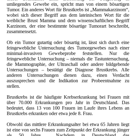
umliegendes Gewebe ein, spricht man von einem bösartigen
Tumor. Ein anderes Wort für Brustkrebs ist „Mammakarzinom“,
wobei sich dieser Begriff aus dem lateinischen Wort für die
weibliche Brust Mamma und dem wissenschaftlichen Begriff
Karzinom, der eine bestimmte bösartige Tumorart beschreibt,
zusammensetzt.
Ob ein Tumor gutartig oder bösartig ist, lässt sich durch eine
feingewebliche Untersuchung des Tumorgewebes nach einer
minimal-invasiven Gewebeprobe feststellen. Nur die
feingewebliche Untersuchung – niemals die Tastuntersuchung,
die Mammographie, der Ultraschall oder andere bildgebende
Untersuchungen – bestätigt die Diagnose Brustkrebs. Alle
anderen Untersuchungen dienen dazu, einen Verdacht
auszusprechen und die Indikation zur Probeentnahme zu
stellen.
Brustkrebs ist die häufigste Krebserkrankung bei Frauen mit
über 70.000 Erkrankungen pro Jahr in Deutschland. Das
bedeutet, dass 13 von 100 Frauen im Laufe ihres Lebens an
Brustkrebs erkranken oder etwa jede 8. Frau.
Obwohl das mittlere Erkrankungsalter bei etwa 65 Jahren liegt
ist eine von sechs Frauen zum Zeitpunkt der Erkrankung jünger
als 50 Jahre. Nachdem in Deutschland das